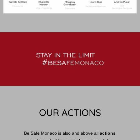
OUR ACTIONS
Be Safe Monaco is also and above all
actions