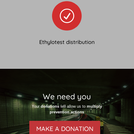
R
Ethylotest distribution
We need you
Your
donations
will allow us to
multiply
prevention actions
MAKE A DONATION